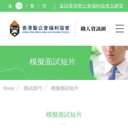
EN
繁
简
返回香港聖公會福利協會主網頁
模擬面試短片
Home
／
面試技巧
／
模擬面試短片
模擬面試短片