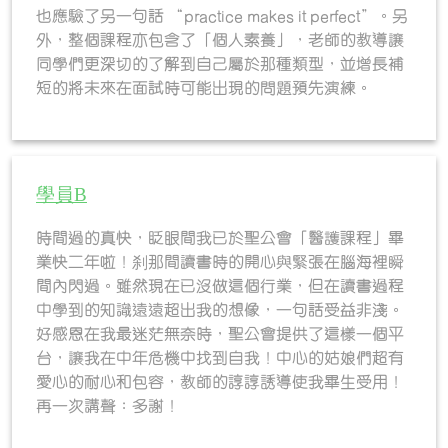
也應驗了另一句話 “practice makes it perfect”。另
外，整個課程亦包含了「個人素養」，老師的教導讓
同學們更深切的了解到自己屬於那種類型，並增長補
短的將未來在面試時可能出現的問題預先演練。
學員B
時間過的真快，眨眼間我已於聖公會「醫護課程」畢
業快二年啦！刹那間讀書時的開心與緊張在腦海裡瞬
間內閃過。雖然現在已沒做這個行業，但在讀書過程
中學到的知識遠遠超出我的想像，一句話受益非淺。
好感恩在我最迷茫無奈時，聖公會提供了這樣一個平
台，讓我在中年危機中找到自我！中心的姑娘們超有
愛心的耐心和包容，教師的諄諄誘導使我畢生受用！
再一次講聲：多謝！