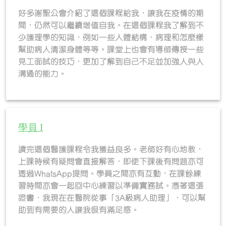
好多謝聖公會介紹了這個課程給我，讓我在疫情的期
間，仍然可以繼續增值自我。在這個課程我了解到不
少護理學的知識，例如一些人體結構、病理和怎麼樣
幫助病人清潔身體等等。課堂上也會有導師傳授一些
見工面試的技巧，更加了解到自己不足並加強人與人
溝通的能力。
學員 I
讀完這個醫護課程令我獲益良多。老師好有心地教，
上課時候有疑問會直接解答，即使下課後有問題亦可
透過WhatsApp提問。學員之間亦有互動，在課餘練
習時間亦會一起回中心練習以準備實務試。憑著這張
證書，我現在在醫院從事「3A級病人助理」，可以幫
助到有需要的人讓我很有滿足感。