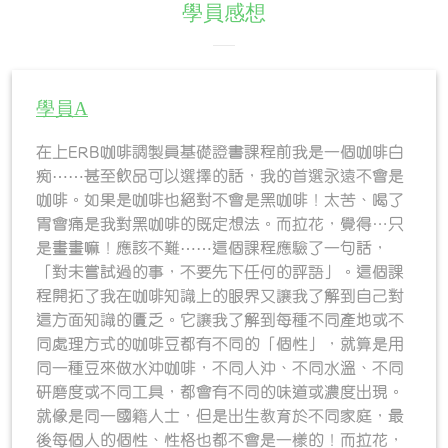
學員感想
學員A
在上ERB咖啡調製員基礎證書課程前我是一個咖啡白
痴⋯⋯甚至飲品可以選擇的話，我的首選永遠不會是
咖啡。如果是咖啡也絕對不會是黑咖啡！太苦、喝了
胃會痛是我對黑咖啡的既定想法。而拉花，覺得…只
是畫畫嘛！應該不難⋯⋯這個課程應驗了一句話，
「對未嘗試過的事，不要先下任何的評語」。這個課
程開拓了我在咖啡知識上的眼界又讓我了解到自己對
這方面知識的匱乏。它讓我了解到每種不同產地或不
同處理方式的咖啡豆都有不同的「個性」，就算是用
同一種豆來做水沖咖啡，不同人沖、不同水溫、不同
研磨度或不同工具，都會有不同的味道或濃度出現。
就像是同一國籍人士，但是出生教育於不同家庭，最
後每個人的個性、性格也都不會是一樣的！而拉花，