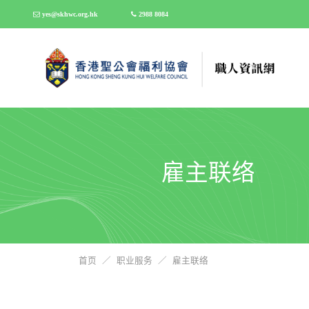
yes@skhwc.org.hk
2988 8084
雇主联络
首页
／
职业服务
／
雇主联络