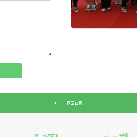
返回首页
搵工前你要知
职．志小锦囊