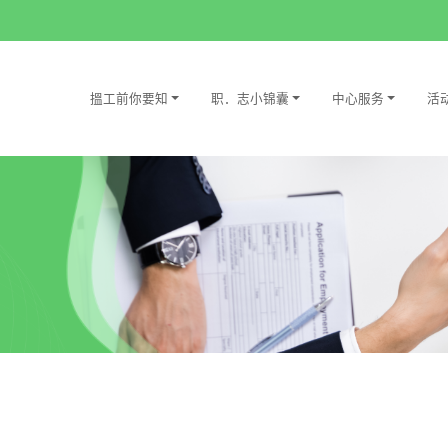
搵工前你要知
职．志小锦囊
中心服务
活